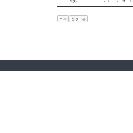
2011-11-28 20:03:0
미가
목록
성경역본