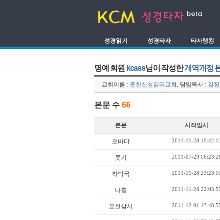
성경읽기
성경타자
타자랭킹
명예 회원
kcass
님이 작성한
개역개정 
교회이름 :
춘천신성감리교회
, 담임목사 :
김창
본문 수
66
본문
시작일시
2011-11-28 19:42:1
오바댜
2011-07-29 06:23:2
룻기
2011-11-28 23:23:1
하박국
2011-11-28 22:05:5
나훔
2011-12-01 13:48:5
요한삼서