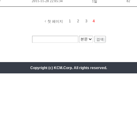
7
2011-11-28 22:05:34
82
1일
1
2
3
4
첫 페이지
Copyright (c) KCM.Corp. All rights reserved.