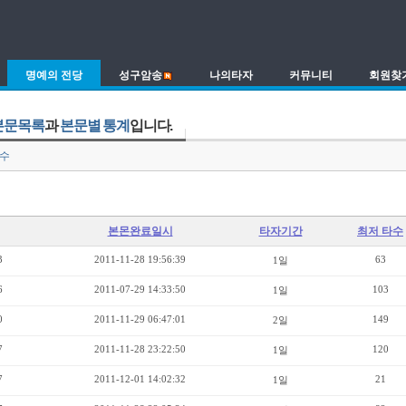
명예의 전당
성구암송
나의타자
커뮤니티
회원찾
본문목록
과
본문별 통계
입니다.
수
본몬완료일시
타자기간
최저 타수
3
2011-11-28 19:56:39
63
1일
6
2011-07-29 14:33:50
103
1일
0
2011-11-29 06:47:01
149
2일
7
2011-11-28 23:22:50
120
1일
7
2011-12-01 14:02:32
21
1일