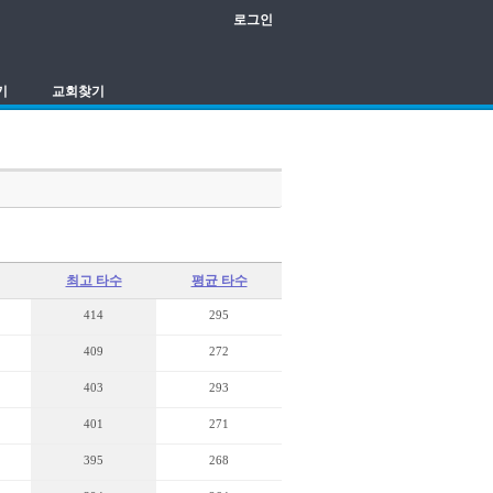
로그인
기
교회찾기
최고 타수
평균 타수
414
295
409
272
403
293
401
271
395
268