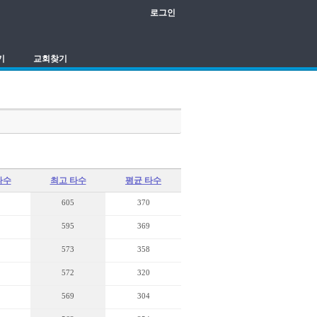
로그인
기
교회찾기
타수
최고 타수
평균 타수
605
370
595
369
573
358
572
320
569
304