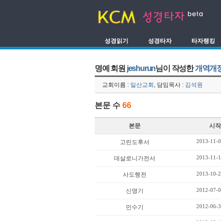
성경읽기
성경타자
타자랭킹
명예 회원
jeshurun
님이 작성한
개역개
교회이름 :
일산교회
, 담임목사 :
김석원
본문 수
66
본문
시작
2013-11-0
고린도후서
2013-11-1
데살로니가전서
2013-10-2
사도행전
2012-07-0
신명기
2012-06-3
민수기