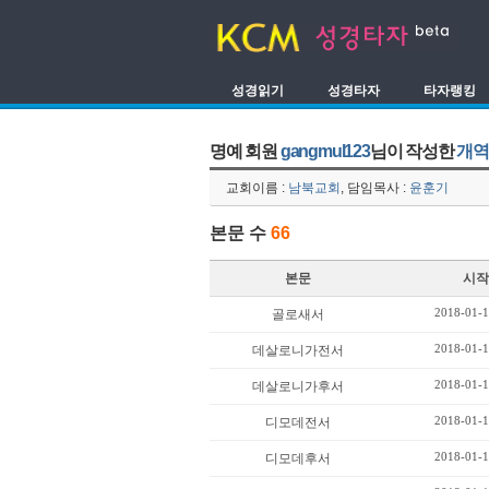
성경읽기
성경타자
타자랭킹
명예 회원
gangmul123
님이 작성한
개역
교회이름 :
남북교회
, 담임목사 :
윤훈기
본문 수
66
본문
시작
2018-01-1
골로새서
2018-01-1
데살로니가전서
2018-01-1
데살로니가후서
2018-01-1
디모데전서
2018-01-1
디모데후서