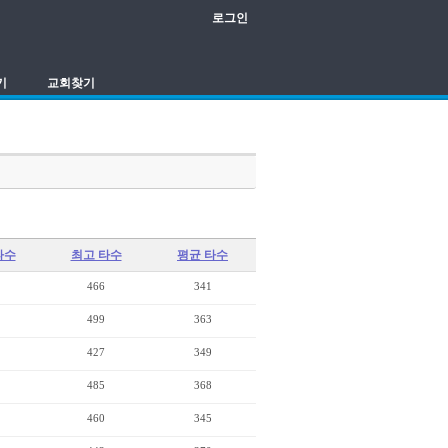
로그인
기
교회찾기
타수
최고 타수
평균 타수
466
341
499
363
427
349
485
368
460
345