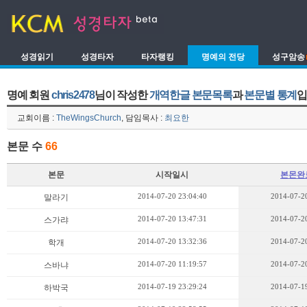
성경읽기
성경타자
타자랭킹
명예의 전당
성구암송
명예 회원
chris2478
님이 작성한
개역한글 본문목록
과
본문별 통계
입
교회이름 :
TheWingsChurch
, 담임목사 :
최요한
본문 수
66
본문
시작일시
본몬완
2014-07-20 23:04:40
2014-07-20
말라기
2014-07-20 13:47:31
2014-07-20
스가랴
2014-07-20 13:32:36
2014-07-20
학개
2014-07-20 11:19:57
2014-07-20
스바냐
2014-07-19 23:29:24
2014-07-19
하박국