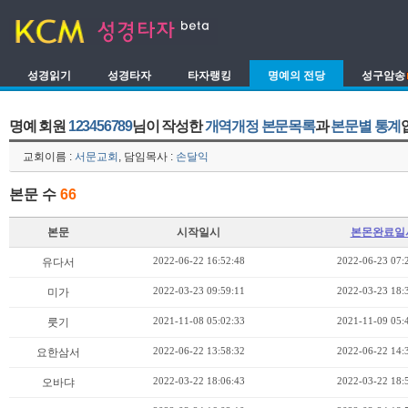
성경읽기
성경타자
타자랭킹
명예의 전당
성구암송
명예 회원
123456789
님이 작성한
개역개정 본문목록
과
본문별 통계
교회이름 :
서문교회
, 담임목사 :
손달익
본문 수
66
본문
시작일시
본몬완료일
2022-06-22 16:52:48
2022-06-23 07:
유다서
2022-03-23 09:59:11
2022-03-23 18:
미가
2021-11-08 05:02:33
2021-11-09 05:
룻기
2022-06-22 13:58:32
2022-06-22 14:
요한삼서
2022-03-22 18:06:43
2022-03-22 18:
오바댜