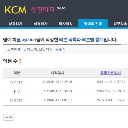
성경읽기
성경타자
타자랭킹
명예의 전당
성구암송
명예 회원
uychun
님이 작성한
역본 목록
과
역본별 통계
입니다.
교회이름 :
남북교회
, 담임목사 :
윤훈기
역본 수
3
역본
시작일시
통독완료일시
2016-03-29 16:25:09
2018-11-26 10:57:21
개역개정
NIV
2017-01-17 10:30:23
2018-11-26 12:39:53
2019-02-13 21:01:57
2022-10-14 19:55:26
개역개정
목록