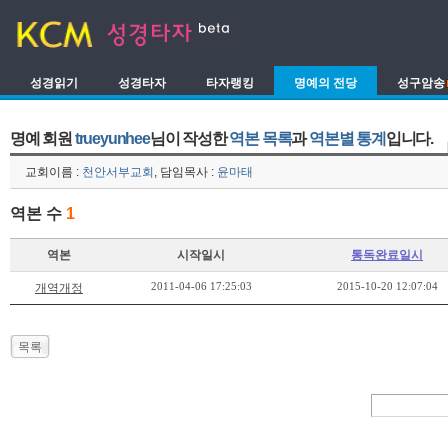
성경읽기
성경타자
타자랭킹
명예의 전당
성구암송
명예 회원
trueyunhee
님이 작성한
역본 목록
과
역본별 통계
입니다.
교회이름 :
천안서부교회
, 담임목사 :
윤마태
역본 수
1
역본
시작일시
통독완료일시
2011-04-06 17:25:03
2015-10-20 12:07:04
개역개정
목록