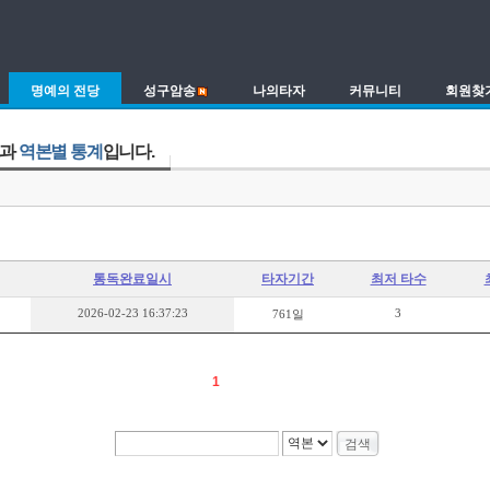
명예의 전당
성구암송
나의타자
커뮤니티
회원찾
과
역본별 통계
입니다.
통독완료일시
타자기간
최저 타수
2026-02-23 16:37:23
3
761일
1