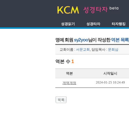
성경읽기
성경타자
타자랭킹
명예 회원
sy2yoo
님이 작성한
역본 목록
교회이름 :
서문교회
, 담임목사 :
문희삼
역본 수
1
역본
시작일시
2024-01-25 10:24:49
개역개정
목록