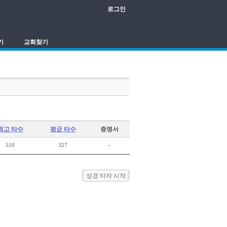
로그인
기
교회찾기
최고 타수
평균 타수
증명서
510
327
-
성경 타자 시작