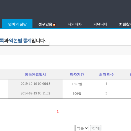
명예의 전당
성구암송
나의타자
커뮤니티
회원찾
목록
과
역본별 통계
입니다.
통독완료일시
타자기간
최저 타수
2019-10-19 00:06:18
4
1857일
2014-09-19 08:11:32
3
800일
1