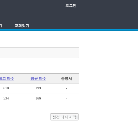
로그인
기
교회찾기
최고 타수
평균 타수
증명서
610
199
-
534
166
-
성경 타자 시작