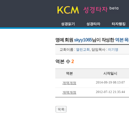
성경읽기
성경타자
타자랭킹
명예 회원
skyy1065
님이 작성한
역본 
교회이름 :
열린교회
, 담임목사 :
이기영
역본 수
2
역본
시작일시
2014-09-19 08:13:07
개역개정
2012-07-12 21:35:44
개역개정
목록