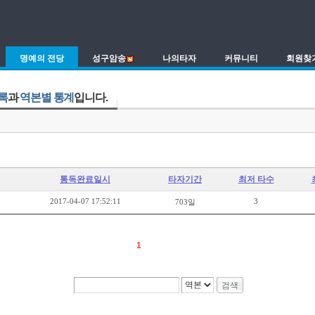
명예의 전당
성구암송
나의타자
커뮤니티
회원찾
록
과
역본별 통계
입니다.
통독완료일시
타자기간
최저 타수
2017-04-07 17:52:11
3
703일
1