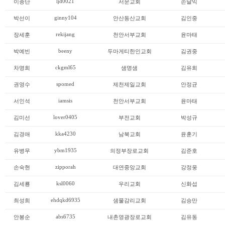
ljd0021
이종단
서문교회
손달익
ginny104
박선이
안산동산교회
김인중
rekijang
장세훈
천안서부교회
윤마태
beeny
박예빈
두마게티한인교회
김권중
ckgml65
차명희
샘명샘
김유희
spomed
권영수
제천제일교회
안정균
iamsis
서인석
천안서부교회
윤마태
lover0405
김미선
부전교회
박성규
kka4230
김경애
남북교회
윤훈기
ybm1935
유병무
의정부장로교회
김준호
zipporah
손숙현
대연중앙교회
강정웅
ksl0060
김세룡
우리교회
신화섭
ehdqkd6935
최성희
샘물감리교회
김승만
abs6735
안봉순
내촌영광장로교회
김유동