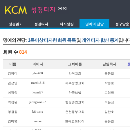
성경읽기
성경타자
타자랭킹
명예의 전당
성구암송
명예의 전당 :
1독이상 타자한 회원 목록
및
개인 타자 합산 통계
입니다
회원 수
814
이름
아이디
교회이름
담임목사
yho488
김영미
안락교회
윤동일
rmsdud16
김근영
제주중앙교회
박종호
leemi27
이정임
한국브엘
고영학
jeongwon92
박정원
햇빛중앙교회
최돈성
kjbyang
양철원
춘천동부교회
김한호
narae
김미영
안락교회16여
윤동일