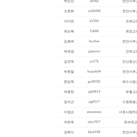
jhchjs
박진선
천안서부
och0440
오춘화
천안서부
k5504
서미란
조례교
Csb86
최순복
희망교
hyobae
김효배
천안서부
pjmirror
박재경
안락교
yo57k
김연옥
안산동산
hcpark04
박현철
천안서부
god9182
한임목
예수사랑
pjh0614
박종헌
부흥교
jsg0517
장석근
수원화평
atzzuatzzu
이점순
서로사랑하
yho1957
여한옥
온세계
khs4188
강혜식
천안서부