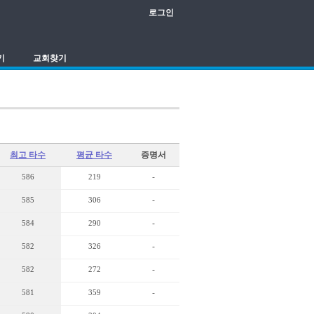
로그인
기
교회찾기
최고 타수
평균 타수
증명서
586
219
-
585
306
-
584
290
-
582
326
-
582
272
-
581
359
-