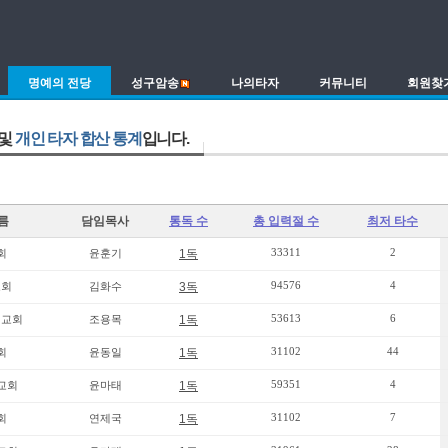
명예의 전당
성구암송
나의타자
커뮤니티
회원찾
및
개인 타자 합산 통계
입니다.
름
담임목사
통독 수
총 입력절 수
최저 타수
33311
2
회
윤훈기
1독
94576
4
교회
김화수
3독
53613
6
리교회
조용목
1독
31102
44
회
윤동일
1독
59351
4
교회
윤마태
1독
31102
7
회
연제국
1독