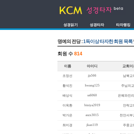
성경읽기
성경타자
타자랭킹
명예의 전당 :
1독이상 타자한 회원 목록
회원 수
814
이름
아이디
교회이
jjs566
조정선
남북교
hwang125
황석진
주님의
ss6060
배상식
은혜와진
biniya2019
이옥환
안락교
aszx3015
박가은
천안서부
jkan119
최미경
주중교