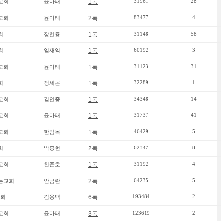
31961
28
교회
윤마태
1독
83477
4
교회
윤마태
2독
31148
58
회
장천룡
1독
60192
3
회
임재익
1독
31123
31
교회
윤마태
1독
32289
1
회
정세곤
1독
34348
14
교회
김인중
1독
31737
41
교회
윤마태
1독
46429
5
교회
한임목
1독
62342
8
회
박종헌
2독
31192
4
교회
천준호
1독
64235
5
는교회
안금란
2독
193484
2
교회
김용택
6독
123619
2
교회
윤마태
3독