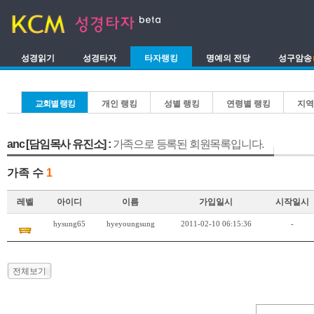
성경읽기
성경타자
타자랭킹
명예의 전당
성구암송
교회별 랭킹
개인 랭킹
성별 랭킹
연령별 랭킹
지역
anc [담임목사 유진소] :
가족으로 등록된 회원목록입니다.
가족 수
1
레벨
아이디
이름
가입일시
시작일시
hysung65
hyeyoungsung
2011-02-10 06:15:36
-
전체보기