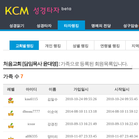
성경읽기
성경타자
타자랭킹
명예의 전당
성구암송
교회별 랭킹
개인 랭킹
성별 랭킹
연령별 랭킹
지역
처음교회 [담임목사 윤대영] :
가족으로 등록된 회원목록입니다.
가족 수
7
레벨
아이디
이름
가입일시
시작일시
kim6115
2010-10-24 09:55:26
2010-10-24 09:55:45
김일수
dltnssu7777
2014-08-10 11:13:18
2014-08-10 11:59:12
이순여
icoze
2010-09-13 16:21:49
2010-09-13 16:22:43
강경진
alfl6335
2010-11-07 23:33:45
2010-11-07 23:40:34
양미리