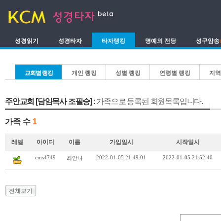
성경읽기
성경타자
타자랭킹
명예의 전당
성구암송
교회별 랭킹
개인 랭킹
성별 랭킹
연령별 랭킹
지역
주안교회 [담임목사 조필승] :
가족으로 등록된 회원목록입니다.
가족 수
1
레벨
아이디
이름
가입일시
시작일시
cms4749
2022-01-05 21:49:01
2022-01-05 21:52:40
최안나
전체보기