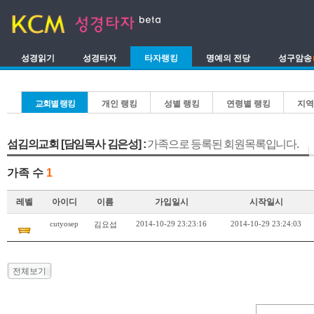
성경읽기
성경타자
타자랭킹
명예의 전당
성구암송
교회별 랭킹
개인 랭킹
성별 랭킹
연령별 랭킹
지역
섬김의교회 [담임목사 김은성] :
가족으로 등록된 회원목록입니다.
가족 수
1
레벨
아이디
이름
가입일시
시작일시
cutyosep
2014-10-29 23:23:16
2014-10-29 23:24:03
김요섭
전체보기