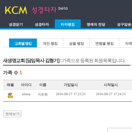
성경읽기
성경타자
타자랭킹
명예의 전당
성구암송
교회별 랭킹
개인 랭킹
성별 랭킹
연령별 랭킹
지역
새생명교회 [담임목사 김형기] :
가족으로 등록된 회원목록입니다.
가족 수
1
레벨
아이디
이름
가입일시
시작일시
lehtop
2010-08-27 17:23:51
2010-08-27 17:24:11
이은희
전체보기