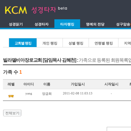
성경읽기
성경타자
타자랭킹
명예의 전당
성구암송
교회별 랭킹
개인 랭킹
성별 랭킹
연령별 랭킹
지역
빌라델비아장로교회 [담임목사 김혜천] :
가족으로 등록된 회원목록입
가족 수
1
레벨
아이디
이름
가입일시
시작일시
yang
2011-02-08 11:03:13
-
양금희
전체보기