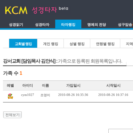
성경읽기
성경타자
타자랭킹
명예의 전당
성구암송
교회별 랭킹
개인 랭킹
성별 랭킹
연령별 랭킹
지역
강서교회 [담임목사 김안식] :
가족으로 등록된 회원목록입니다.
가족 수
1
레벨
아이디
이름
가입일시
시작일시
cym1027
2010-08-26 16:35:36
2010-08-26 16:37:16
조영미
전체보기