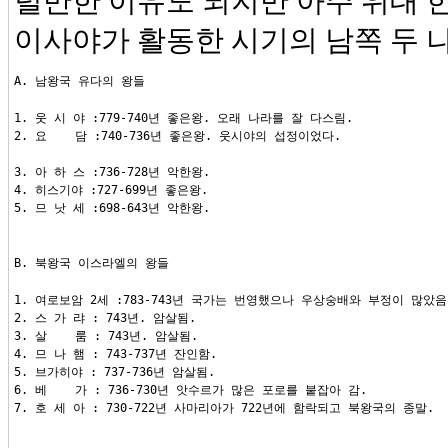
럴만한 이유도 되지만 아주 위대 한
이사야가 활동한 시기의 남쪽 두 
A. 남왕국 유다의 왕들
1. 웃 시 야 :779-740년 좋은왕. 오래 나라를 잘 다스림.

2. 요    담 :740-736년 좋은왕. 웃시야의 섭정이었다.
3. 아 하 스 :736-728년 악한왕.

4. 히스기야 :727-699년 좋은왕.

5. 므 낫 세 :698-643년 악한왕.
B. 북왕국 이스라엘의 왕들
1. 여로보암 2세 :783-743년 국가는 번영했으나 우상숭배와 부정이 많았음.
2. 스 가 랴 : 743년. 암살됨.

3. 살    룸 : 743년. 암살됨.

4. 므 나 햄 : 743-737년 잔인함.

5. 브가히야 : 737-736년 암살됨.

6. 베    가 : 736-730년 앗수르가 많은 포로를 붙잡아 감.

7. 호 세 아 : 730-722년 사마리아가 722년에 함락되고 북왕국의 종말.