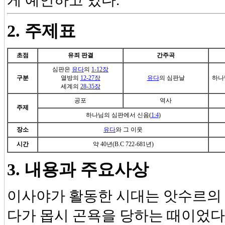
게 예언하고 있다.
2. 주제표
초점
유죄 판결
간주곡
심판은
유다
의
1-12장
구분
열방의
12-27장
유다
의 심판날
하나
세계의
28-35장
공포
역사
주제
하나님의 심판에서 신음(
1:4
)
장소
유다
와 그 이웃
시간
약 40년(B.C 722-681년)
3. 내용과 주요사상
이사야가 활동한 시대는 앗수르의 
다가 몹시 곤욕을 당하는 때이었다